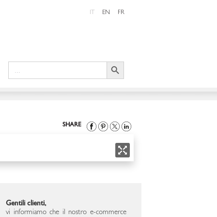
IT
EN
FR
Search Button
Search
for:
SHARE
Gentili clienti,
vi informiamo che il nostro e-commerce