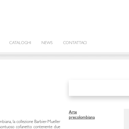
CATALOGHI
NEWS
CONTATTACI
Arte
precolombiana
mbiana, la collezione Barbier-Mueller
n sontuoso cofanetto contenente due