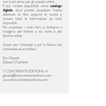
non è più attivo per gli acquisti online.
Il sito rimane disponibile come
catalogo
digitale
, dove potete consultare l’intera
selezione di libri, scoprire le novità e
trovare tutte le informazioni sui titoli
disponibili.
Per acquistare i nostri libri, vi invitiamo a
rivolgervi alle librerie a voi vicine o alle
librerie online.
Grazie per l’interesse e per la fiducia che
continuate ad accordarci.
Eric Ghysels
Éditeur | Publisher
5 CONTINENTS EDITIONS srl
ghysels@fivecontinentseditions.com
www.fivecontinentseditions.com