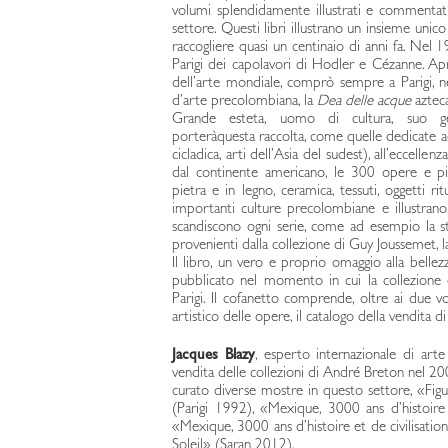
volumi splendidamente illustrati e commentati 
settore. Questi libri illustrano un insieme unic
raccogliere quasi un centinaio di anni fa. Nel 
Parigi dei capolavori di Hodler e Cézanne. Apr
dell’arte mondiale, comprò sempre a Parigi, 
d’arte precolombiana, la
Dea delle acque
azteca
Grande esteta, uomo di cultura, suo ge
porteràquesta raccolta, come quelle dedicate ad 
cicladica, arti dell’Asia del sudest), all’eccellen
dal continente americano, le 300 opere e p
pietra e in legno, ceramica, tessuti, oggetti ri
importanti culture precolombiane e illustrano,
scandiscono ogni serie, come ad esempio la s
provenienti dalla collezione di Guy Joussemet, la 
Il libro, un vero e proprio omaggio alla bellez
pubblicato nel momento in cui la collezione
Parigi. Il cofanetto comprende, oltre ai due v
artistico delle opere, il catalogo della vendita d
Jacques Blazy
, esperto internazionale di arte
vendita delle collezioni di André Breton nel 2
curato diverse mostre in questo settore, «Fig
(Parigi 1992), «Mexique, 3000 ans d’histoire
«Mexique, 3000 ans d’histoire et de civilisa
Soleil» (Saran 2012).