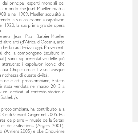
dai principali esperti mondiali del
o al mondo che Josef Mueller iniziò a
1908 e nel 1909, Mueller acquisitò a
endo la sua collezione a capolavori
nel 1920, la sua prima grande opera
.
nero Jean Paul Barbier-Mueller
altre arti (d’Africa, d’Oceania, arte
za che la caratterizza oggi. Provenienti
iù che la compongono (sculture in
tuali) sono rappresentative delle più
 attraverso i capolavori iconici che
tatua Chupicuaro e il vaso Tarasque
ricchezza di queste civiltà .
za delle arti precolombiane, è stato
 è stata venduta nel marzo 2013 a
olumi dedicati al contesto storico e
i Sotheby’s.
 precolombiana, ha contribuito alla
003 e di Gerard Geiger nel 2005. Ha
ures de pierre – musée de la Seita»
 et de civilisation» (Angers 2001),
tion» (Amiens 2005) e «Le Cinquième