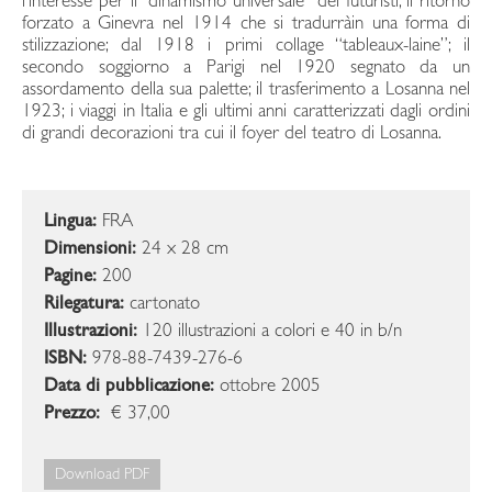
l’interesse per il “dinamismo universale” dei futuristi; il ritorno
forzato a Ginevra nel 1914 che si tradurràin una forma di
stilizzazione; dal 1918 i primi collage “tableaux-laine”; il
secondo soggiorno a Parigi nel 1920 segnato da un
assordamento della sua palette; il trasferimento a Losanna nel
1923; i viaggi in Italia e gli ultimi anni caratterizzati dagli ordini
di grandi decorazioni tra cui il foyer del teatro di Losanna.
Lingua:
FRA
Dimensioni:
24 x 28 cm
Pagine:
200
Rilegatura:
cartonato
Illustrazioni:
120 illustrazioni a colori e 40 in b/n
ISBN:
978-88-7439-276-6
Data di pubblicazione:
ottobre 2005
Prezzo:
€ 37,00
Download PDF