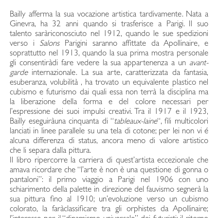
Bailly afferma la sua vocazione artistica tardivamente. Nata a
Ginevra, ha 32 anni quando si trasferisce a Parigi. Il suo
talento saràriconosciuto nel 1912, quando le sue spedizioni
verso i
Salons
Parigini saranno affittate da Apollinaire, e
soprattutto nel 1913, quando la sua prima mostra personale
gli consentiràdi fare vedere la sua appartenenza a un
avant-
garde
internazionale. La sua arte, caratterizzata da fantasia,
esuberanza, volubilità , ha trovato un equivalente plastico nel
cubismo e futurismo dai quali essa non terrà la disciplina ma
la liberazione della forma e del colore necessari per
l’espressione dei suoi impulsi creativi. Tra il 1917 e il 1923,
Bailly eseguiràuna cinquanta di “
tableaux-laine
“, fili multicolori
lanciati in linee parallele su una tela di cotone; per lei non vi é
alcuna differenza di status, ancora meno di valore artistico
che li separa dalla pittura.
Il libro ripercorre la carriera di quest’artista eccezionale che
amava ricordare che “l’arte è non è una questione di gonna o
pantaloni”: il primo viaggio a Parigi nel 1906 con uno
schiarimento della palette in direzione del fauvismo segnerà la
sua pittura fino al 1910; un’evoluzione verso un cubismo
colorato, la faràclassificare tra gli orphistes da Apollinaire;