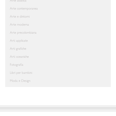
Arte asiatica
Arte contemporanea
Arte e dintorni
Arte moderna
Arte precolombiana
Arti applicate
Arti grafiche
Arti oceaniche
Fotografia
Libri per bambini
Moda e Design