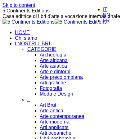
Skip to content
IT
5 Continents Editions
EN
Casa editrice di libri d'arte a vocazione internazionale
FR
HOME
Chi siamo
I NOSTRI LIBRI
CATEGORIE
Archeologia
Arte africana
Arte asiatica
Arte e dintorni
Arte precolombiana
Arti grafiche
Fotografia
Moda e Design
_
Art Brut
Arte antica
Arte contemporanea
Arte moderna
Arti applicate
Arti oceaniche
Libri per bambini