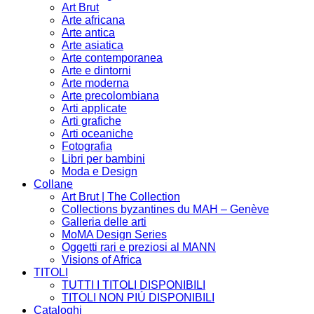
Art Brut
Arte africana
Arte antica
Arte asiatica
Arte contemporanea
Arte e dintorni
Arte moderna
Arte precolombiana
Arti applicate
Arti grafiche
Arti oceaniche
Fotografia
Libri per bambini
Moda e Design
Collane
Art Brut | The Collection
Collections byzantines du MAH – Genève
Galleria delle arti
MoMA Design Series
Oggetti rari e preziosi al MANN
Visions of Africa
TITOLI
TUTTI I TITOLI DISPONIBILI
TITOLI NON PIÚ DISPONIBILI
Cataloghi