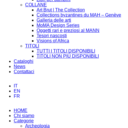
COLLANE
Art Brut | The Collection
Collections byzantines du MAH – Genève
Galleria delle arti
MoMA Design Series
Oggetti rari e preziosi al MANN
Tesori nascosti
Visions of Africa
TITOLI
TUTTI I TITOLI DISPONIBILI
TITOLI NON PIÚ DISPONIBILI
Cataloghi
News
Contattaci
IT
EN
FR
HOME
Chi siamo
Categorie
Archeologia