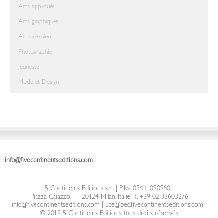
Arts appliqués
Arts graphiques
Art océanien
Photographie
Jeunesse
Mode et Design
info@fivecontinentseditions.com
5 Continents Editions s.r.l.
| P. Iva 03441090960 |
Piazza Caiazzo, 1 - 20124 Milan, Italie
|
T. +39 02 33603276
info@fivecontinentseditions.com
|
5ce@pec.fivecontinentseditions.com
|
© 2018 5 Continents Editions, tous droits réservés