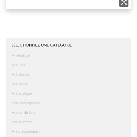
SÉLECTIONNEZ UNE CATÉGORIE
Archéologie
Art Brut
Art africain
Art ancien
Art asiatique
Art contemporain
Autour de l'art
Art moderne
Art précolombien