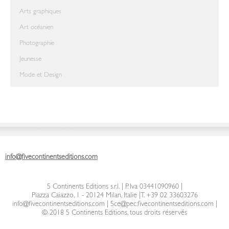
Arts graphiques
Art océanien
Photographie
Jeunesse
Mode et Design
info@fivecontinentseditions.com
5 Continents Editions s.r.l.
| P. Iva 03441090960 |
Piazza Caiazzo, 1 - 20124 Milan, Italie
|
T. +39 02 33603276
info@fivecontinentseditions.com
|
5ce@pec.fivecontinentseditions.com
|
© 2018 5 Continents Editions, tous droits réservés