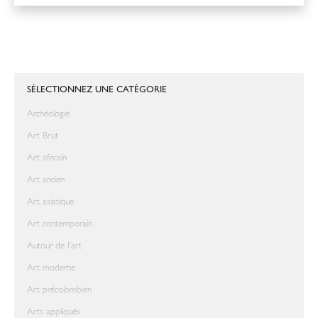
SÉLECTIONNEZ UNE CATÉGORIE
Archéologie
Art Brut
Art africain
Art ancien
Art asiatique
Art contemporain
Autour de l'art
Art moderne
Art précolombien
Arts appliqués