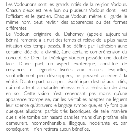
Les Vodounons sont les grands initiés de la religion Vodoun.
Chacun d’eux est relié àun ou plusieurs Vodoun dont il est
l’officiant et le gardien. Chaque Vodoun, même s’il garde le
même nom, peut revêtir des apparences ou des formes
différentes.
Le Vodoun, originaire du Dahomey (appelé aujourd’hui
Bénin), remonte à la nuit des temps et relève de la plus haute
initiation des temps passés. Il se définit par l’adhésion àune
certaine idée de la divinité, àune certaine compréhension du
concept de Dieu. La théologie Vodoun possède une double
face. D’une part, un aspect exotérique, constitué de
croyances et légendes livrées aux masses, lesquelles,
spirituellement peu développées, ne peuvent accéder à la
vérité. D’autre part, un aspect ésotérique, destiné aux initiés,
qui ont atteint la maturité nécessaire à la réalisation de dieu
en soi. Cette vision n’est cependant pas moins qu’une
apparence trompeuse, car les véritables adeptes ne lèguent
leur science qu’àtravers le langage symbolique, et n’y font que
quelques allusions, parfois très laconiques, de telle manière
que si elle tombe par hasard dans les mains d’un profane, elle
demeurera incompréhensible, illogique, inopérante et, par
conséquent, il n’en retirera aucun bénéfice.