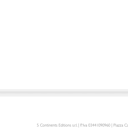
5 Continents Editions s.r.l.
| P. Iva 03441090960 |
Piazza Ca