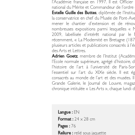
l’Académie française en 1997. Il est Officier
national du Mérite et Commandeur de l’ordre d
Estelle Guille des Buttes
, diplômée de l’Instit
la conservatrice en chef du Musée de Pont-Ave
mener le chantier d’extension et de rénov
nombreuses expositions parmi lesquelles « 
2009, labellisée d’intérêt national par le
récemment, « La Modernité en Bretagne (1870-
plusieurs articles et publications consacrés à l’
des Arts et Lettres.
Adrien Goetz
, membre de l’Institut (Académi
l’Ecole normale supérieure, agrégé d’histoire, d
l’histoire de l’art à l’université de Paris-
l’essentiel sur l’art du XIXe siècle. Il est
consacrés au monde de l’art et des musées. Il 
Grande Galerie, le Journal de Louvre, magazi
chronique intitulée « Les Arts », chaque lundi d
Langue :
EN
Format :
24 x 28 cm
Pages :
76
Reliure :
relié sous jaquette