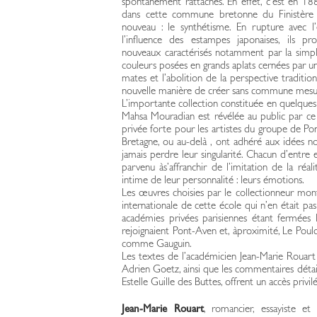
spontanément rattachés. En effet, c’est en 18
dans cette commune bretonne du Finistère su
nouveau : le synthétisme. En rupture avec 
l’influence des estampes japonaises, ils pr
nouveaux caractérisés notamment par la simpl
couleurs posées en grands aplats cernées par un
mates et l’abolition de la perspective traditio
nouvelle manière de créer sans commune mesur
L’importante collection constituée en quelque
Mahsa Mouradian est révélée au public par ce li
privée forte pour les artistes du groupe de Po
Bretagne, ou au-delà , ont adhéré aux idées n
jamais perdre leur singularité. Chacun d’entre
parvenu às’affranchir de l’imitation de la réa
intime de leur personnalité : leurs émotions.
Les œuvres choisies par le collectionneur mont
internationale de cette école qui n’en était pa
académies privées parisiennes étant fermées l’
rejoignaient Pont-Aven et, àproximité, Le Pould
comme Gauguin.
Les textes de l’académicien Jean-Marie Rouart e
Adrien Goetz, ainsi que les commentaires détail
Estelle Guille des Buttes, offrent un accès privi
Jean-Marie Rouart
, romancier, essayiste et 