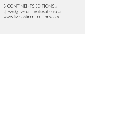
5 CONTINENTS EDITIONS srl
ghysels@fivecontinentseditions.com
www.fivecontinentseditions.com