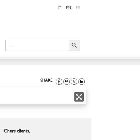
IT
EN
FR
Search Button
Search
for:
SHARE
Chers clients,