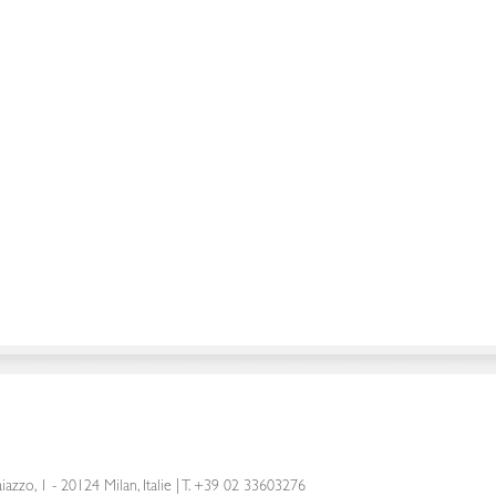
iazzo, 1 - 20124 Milan, Italie
|
T. +39 02 33603276