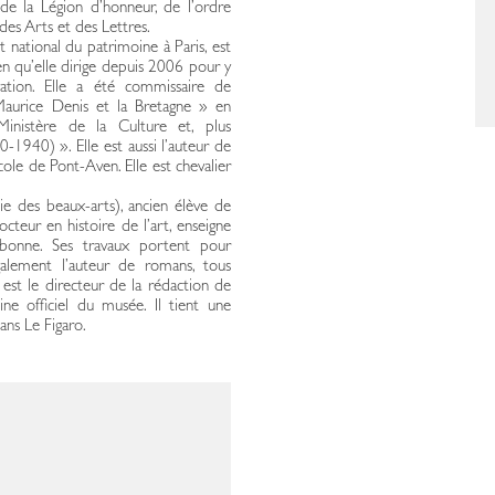
 de la Légion d’honneur, de l’ordre
es Arts et des Lettres.
ut national du patrimoine à Paris, est
n qu’elle dirige depuis 2006 pour y
ation. Elle a été commissaire de
Maurice Denis et la Bretagne » en
 Ministère de la Culture et, plus
1940) ». Elle est aussi l’auteur de
école de Pont-Aven. Elle est chevalier
e des beaux-arts), ancien élève de
octeur en histoire de l’art, enseigne
Sorbonne. Ses travaux portent pour
 également l’auteur de romans, tous
est le directeur de la rédaction de
ne officiel du musée. Il tient une
ans Le Figaro.