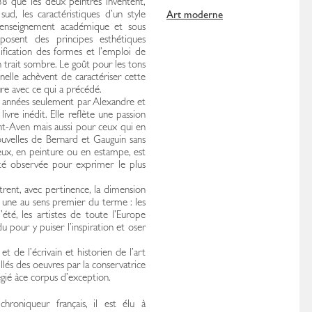
88 que les deux peintres inventent,
d, les caractéristiques d’un style
Art moderne
l’enseignement académique et sous
oposent des principes esthétiques
ification des formes et l’emploi de
 trait sombre. Le goût pour les tons
nnelle achèvent de caractériser cette
e avec ce qui a précédé.
s années seulement par Alexandre et
vre inédit. Elle reflète une passion
nt-Aven mais aussi pour ceux qui en
ouvelles de Bernard et Gauguin sans
 eux, en peinture ou en estampe, est
lité observée pour exprimer le plus
rent, avec pertinence, la dimension
s une au sens premier du terme : les
été, les artistes de toute l’Europe
u pour y puiser l’inspiration et oser
t de l’écrivain et historien de l’art
lés des oeuvres par la conservatrice
légié àce corpus d’exception.
chroniqueur français, il est élu à