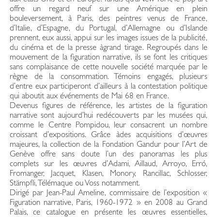
offre un regard neuf sur une Amérique en plein
bouleversement, à Paris, des peintres venus de France,
d’Italie, d’Espagne, du Portugal, d’Allemagne ou d’Islande
prennent, eux aussi, appui sur les images issues de la publicité,
du cinéma et de la presse àgrand tirage. Regroupés dans le
mouvement de la figuration narrative, ils se font les critiques
sans complaisance de cette nouvelle société marquée par le
règne de la consommation. Témoins engagés, plusieurs
d’entre eux participeront d’ailleurs à la contestation politique
qui aboutit aux événements de Mai 68 en France.
Devenus figures de référence, les artistes de la figuration
narrative sont aujourd’hui redécouverts par les musées qui,
comme le Centre Pompidou, leur consacrent un nombre
croissant d’expositions. Grâce àdes acquisitions d’œuvres
majeures, la collection de la Fondation Gandur pour l’Art de
Genève offre sans doute l’un des panoramas les plus
complets sur les œuvres d’Adami, Aillaud, Arroyo, Erró,
Fromanger, Jacquet, Klasen, Monory, Rancillac, Schlosser,
Stämpfli, Télémaque ou Voss notamment.
Dirigé par Jean-Paul Ameline, commissaire de l’exposition «
Figuration narrative, Paris, 1960-1972 » en 2008 au Grand
Palais, ce catalogue en présente les œuvres essentielles,