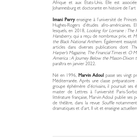
Afrique et aux États-Unis. Elle est associé
Johannesburg et doctorante en histoire de l’art 
Imani Perry
enseigne à l’université de Princeto
Hughes-Rogers d’études afro-américaines. E
lesquels, en 2018,
Looking for Lorraine : The 
Hansberry
, qui a reçu de nombreux prix, et
Ma
the Black National Anthem
. Également essayiste
articles dans diverses publications dont
The
Harper’s Magazine
,
The Financial Times
et
O Ma
America : A Journey Below the Mason-Dixon t
paraîtra en janvier 2022.
Né en 1996,
Marvin Adoul
passe ses vingt p
Méditerranée. Après une classe préparatoire
groupe éphémère d’écrivains, il poursuit ses 
master de Lettres à l’université Paris-Sor
littérature française, Marvin Adoul publie ses 
de théâtre, dans la revue
Souffle
notamment, a
dramatiques et d’art. Il vit et enseigne actuellem