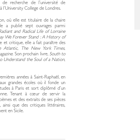
e de recherche de l’université de
à l’University College de Londres.
n, où elle est titulaire de la chaire
lle a publié sept ouvrages parmi
Radiant and Radical Life of Lorraine
y We Forever Stand : A History of
 et critique, elle a fait paraître des
 Atlantic
,
The New York Times
,
gazine
. Son prochain livre,
South to
o Understand the Soul of a Nation
,
remières années à Saint-Raphaël, en
 aux grandes écoles où il fonde un
études à Paris et sort diplômé d’un
bonne. Tenant à cœur de servir la
poèmes et des extraits de ses pièces
insi que des critiques littéraires,
ent en Sicile.