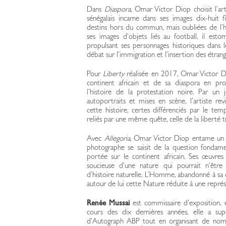
Dans
Diaspora
, Omar Victor Diop choisit l’ar
sénégalais incarne dans ses images dix-huit f
destins hors du commun, mais oubliées de l’h
ses images d’objets liés au football, il es
propulsant ses personnages historiques dans le 
débat sur l’immigration et l’insertion des étran
Pour
Liberty
réalisée en 2017, Omar Victor D
continent africain et de sa diaspora en pro
l’histoire de la protestation noire. Par un 
autoportraits et mises en scène, l’artiste r
cette histoire, certes différenciés par le tem
reliés par une même quête, celle de la liberté 
Avec
Allegoria
, Omar Victor Diop entame un n
photographe se saisit de la question fondam
portée sur le continent africain. Ses œuvres 
soucieuse d’une nature qui pourrait n’être
d’histoire naturelle. L’Homme, abandonné à sa d
autour de lui cette Nature réduite à une représ
Renée Mussai
est commissaire d’exposition, é
cours des dix dernières années, elle a sup
d’Autograph ABP tout en organisant de nomb