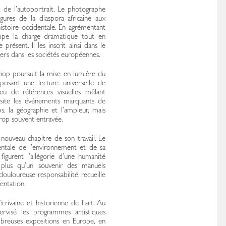
t de l’autoportrait. Le photographe
igures de la diaspora africaine aux
istoire occidentale. En agrémentant
tompe la charge dramatique tout en
présent. Il les inscrit ainsi dans le
gers dans les sociétés européennes.
iop poursuit la mise en lumière du
posant une lecture universelle de
jeu de références visuelles mêlant
evisite les événements marquants de
ps, la géographie et l’ampleur, mais
trop souvent entravée.
ouveau chapitre de son travail. Le
entale de l’environnement et de sa
figurent l’allégorie d’une humanité
 plus qu’un souvenir des manuels
ouloureuse responsabilité, recueille
entation.
crivaine et historienne de l’art. Au
ervisé les programmes artistiques
reuses expositions en Europe, en