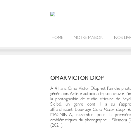
HOME
NOTRE MAISON
NOS LIV
OMAR VICTOR DIOP
À 41 ans, Omar Victor Diop est l’un des phot
génération. Artiste autodidacte, son œuvre s’in
la photographie de studio africaine de Sey
Sidibé, un genre dont il a su s’appr
affranchissant. L’ouvrage
Omar Victor Diop
, ré
MAGNIN-A, rassemble pour la première f
emblématiques du photographe :
Diaspora
(
(2021).