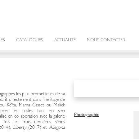
RES
CATALOGUES
ACTUALITÉ
NOUS CONTACTER
ographes les plus prometteurs de sa
scrit directement dans l’héritage de
dou Keïta, Mama Casset ou Malick
oprier les codes tout en s’en
Photographie
alisé en collaboration avec la galerie
ois les trois dernières séries
2014),
Liberty
(2017) et
Allegoria