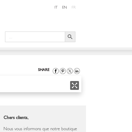
IT
EN
FR
Search Button
Search
for:
SHARE
Chers clients,
Nous vous informons que notre boutique