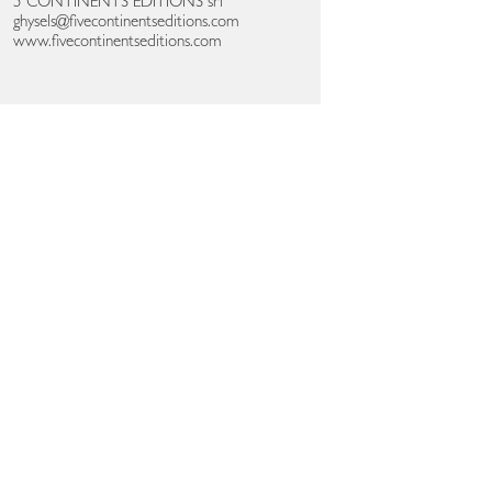
5 CONTINENTS EDITIONS srl
ghysels@fivecontinentseditions.com
www.fivecontinentseditions.com