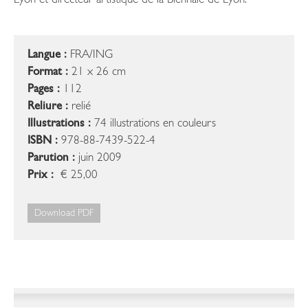
Lyon et directeur artistique de la Biennale de Lyon.
Langue :
FRA/ING
Format :
21 x 26 cm
Pages :
112
Reliure :
relié
Illustrations :
74 illustrations en couleurs
ISBN :
978-88-7439-522-4
Parution :
juin 2009
Prix :
€ 25,00
Download PDF