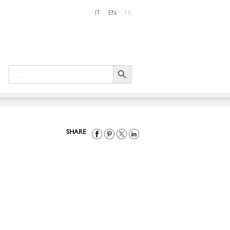
IT
EN
FR
Search Button
Search
for:
SHARE