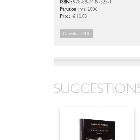
ISBN :
978-88-7439-325-1
Parution :
mai 2006
Prix :
€ 10,00
Download PDF
SUGGESTIONS