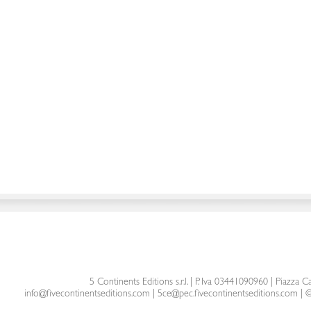
5 Continents Editions s.r.l.
| P. Iva 03441090960 |
Piazza Ca
info@fivecontinentseditions.com
|
5ce@pec.fivecontinentseditions.com
| ©