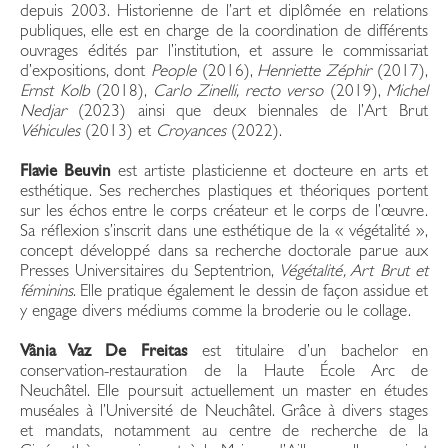
depuis 2003. Historienne de l’art et diplômée en relations
publiques, elle est en charge de la coordination de différents
ouvrages édités par l’institution, et assure le commissariat
d’expositions, dont
People
(2016),
Henriette Zéphir
(2017),
Ernst Kolb
(2018),
Carlo Zinelli, recto verso
(2019),
Michel
Nedjar
(2023) ainsi que deux biennales de l’Art Brut
Véhicules
(2013) et
Croyances
(2022).
Flavie Beuvin
est artiste plasticienne et docteure en arts et
esthétique. Ses recherches plas­tiques et théoriques portent
sur les échos entre le corps créateur et le corps de l’œuvre.
Sa réflexion s’inscrit dans une esthétique de la « végétalité »,
concept développé dans sa recherche doctorale parue aux
Presses Universitaires du Septentrion,
Végétalité, Art Brut et
féminins
. Elle pratique également le dessin de façon assidue et
y engage divers médiums comme la broderie ou le collage.
Vânia Vaz De Freitas
est titulaire d’un bachelor en
conservation-restauration de la Haute École Arc de
Neuchâtel. Elle poursuit actuellement un master en études
muséales à l’Université de Neuchâtel. Grâce à divers stages
et mandats, notamment au centre de recherche de la