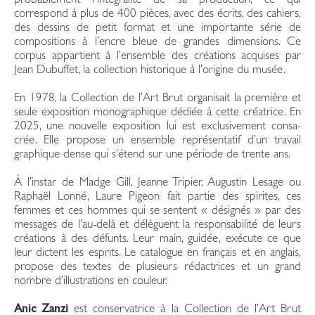
probablement l’intégralité de sa production, ce qui
correspond à plus de 400 pièces, avec des écrits, des cahiers,
des dessins de petit format et une importante série de
compositions à l’encre bleue de grandes dimensions. Ce
corpus appartient à l’ensemble des créations acquises par
Jean Dubuffet, la col­lection historique à l’origine du musée.
En 1978, la Collection de l’Art Brut organisait la première et
seule exposition monogra­phique dédiée à cette créatrice. En
2025, une nouvelle exposition lui est exclusivement consa­
crée. Elle propose un ensemble représentatif d’un travail
graphique dense qui s’étend sur une période de trente ans.
À l’instar de Madge Gill, Jeanne Tripier, Augustin Lesage ou
Raphaël Lonné, Laure Pigeon fait partie des spirites, ces
femmes et ces hommes qui se sentent « désignés » par des
messages de l’au-delà et délèguent la responsabilité de leurs
créations à des défunts. Leur main, guidée, exé­cute ce que
leur dictent les esprits. Le catalogue en français et en anglais,
propose des textes de plusieurs rédactrices et un grand
nombre d’illustrations en couleur.
Anic Zanzi
est conservatrice à la Collection de l’Art Brut