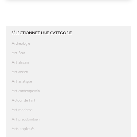
SÉLECTIONNEZ UNE CATÉGORIE
Archéologie
Art Brut
Art africain
Art ancien
Art asiatique
Art contemporain
Autour de l'art
Art moderne
Art précolombien
Arts appliqués