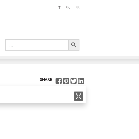
IT
EN
FR
Search Button
Search
for:
SHARE