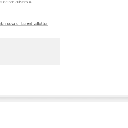
s de nos cuisines ».
bri-uova-di-laurent-vallotton