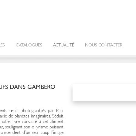
RES
CATALOGUES
ACTUALITÉ
NOUS CONTACTER
UFS DANS GAMBERO
ents œufs photographiés par Paul
xie de planètes imaginaires. Séduit
e notre livre consacré à cet aliment
so
, soulignant son « lyrisme puissant
transcendent d’un seul coup l’image