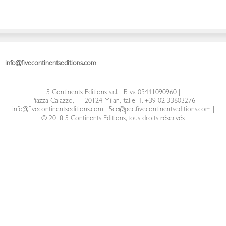
info@fivecontinentseditions.com
5 Continents Editions s.r.l.
| P. Iva 03441090960 |
Piazza Caiazzo, 1 - 20124 Milan, Italie
|
T. +39 02 33603276
info@fivecontinentseditions.com
|
5ce@pec.fivecontinentseditions.com
|
© 2018 5 Continents Editions, tous droits réservés