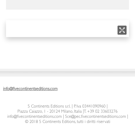
info@fivecontinentseditions.com
5 Continents Editions s.r.l.
| P. Iva 03441090960 |
Piazza Caiazzo, 1 - 20124 Milano, Italia
|
T. +39 02 33603276
info@fivecontinentseditions.com
|
5ce@pec.fivecontinentseditions.com
|
© 2018 5 Continents Editions, tutti i diritti riservati