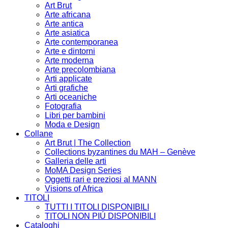
Art Brut
Arte africana
Arte antica
Arte asiatica
Arte contemporanea
Arte e dintorni
Arte moderna
Arte precolombiana
Arti applicate
Arti grafiche
Arti oceaniche
Fotografia
Libri per bambini
Moda e Design
Collane
Art Brut | The Collection
Collections byzantines du MAH – Genève
Galleria delle arti
MoMA Design Series
Oggetti rari e preziosi al MANN
Visions of Africa
TITOLI
TUTTI I TITOLI DISPONIBILI
TITOLI NON PIÚ DISPONIBILI
Cataloghi