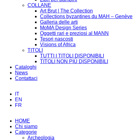
COLLANE
Art Brut | The Collection
Collections byzantines du MAH – Genève
Galleria delle arti
MoMA Design Series
Oggetti rari e preziosi al MANN
Tesori nascosti
Visions of Africa
TITOLI
TUTTI I TITOLI DISPONIBILI
TITOLI NON PIÚ DISPONIBILI
Cataloghi
News
Contattaci
IT
EN
FR
HOME
Chi siamo
Categorie
Archeologia