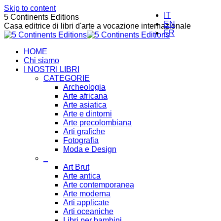
Skip to content
IT
5 Continents Editions
EN
Casa editrice di libri d'arte a vocazione internazionale
FR
HOME
Chi siamo
I NOSTRI LIBRI
CATEGORIE
Archeologia
Arte africana
Arte asiatica
Arte e dintorni
Arte precolombiana
Arti grafiche
Fotografia
Moda e Design
_
Art Brut
Arte antica
Arte contemporanea
Arte moderna
Arti applicate
Arti oceaniche
Libri per bambini