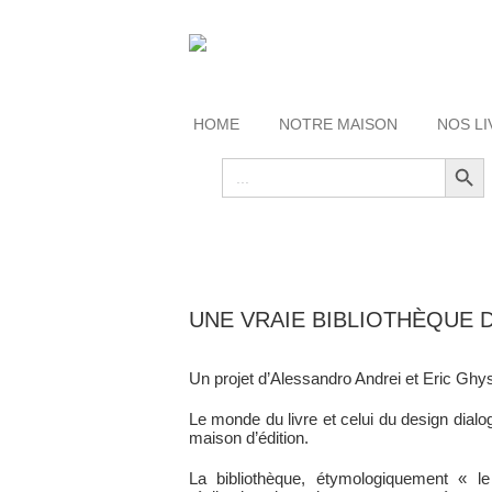
HOME
NOTRE MAISON
NOS LI
Search Button
Search
for:
UNE VRAIE BIBLIOTHÈQUE 
Un projet d’Alessandro Andrei et Eric Ghy
Le monde du livre et celui du design dial
maison d’édition.
La bibliothèque, étymologiquement « le