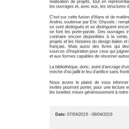
réalisation de projets, tout en représenta
les ouvrages et, avec eux, les structures 
C’est sur cette fusion d’élans et de matiè
Andrei, soutenue par Eric Ghysels : rempli
se sont distingués et se distinguent encore
se font les porte-parole. Des ouvrages 
contraire encore disponibles à la vente
projets et les histoires du design italien et 
français. Mais aussi des livres qui dev
sources d’inspiration pour ceux qui joignen
et aux formes capables de résonner autrem
La bibliothèque, donc, point d’ancrage d’un
mèche d’où jaillit le feu d’artifice sans fron
Nous avons le plaisir de vous informe
invités pourront porter, pour une lecture e
les lunettes mises généreusement à notre
Date:
07/04/2019 - 08/04/2019