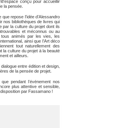
ntl’espace conçu pour accueillir
de la pensée.
re que repose l’idée d’Alessandro
r nos bibliothèques de livres qui
 par la culture du projet dont ils
introuvables et méconnus ou au
, tous animés par les vies, les
international, ainsi que l’Art déco
iennent tout naturellement des
t la culture du projet à la beauté
ent et ailleurs.
 dialogue entre édition et design,
tières de la pensée de projet.
r que pendant l'événement nos
ncore plus attentive et sensible,
 disposition par Fassamano !