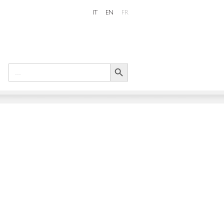
IT
EN
FR
Search Button
Search
for: