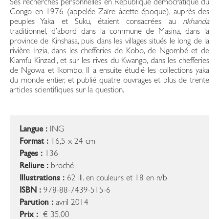
Ses recherches personnelles en République démocratique du
Congo en 1976 (appelée Zaïre àcette époque), auprès des
peuples Yaka et Suku, étaient consacrées au
nkhanda
traditionnel, d’abord dans la commune de Masina, dans la
province de Kinshasa, puis dans les villages situés le long de la
rivière Inzia, dans les chefferies de Kobo, de Ngombé et de
Kiamfu Kinzadi, et sur les rives du Kwango, dans les chefferies
de Ngowa et Ikombo. Il a ensuite étudié les collections yaka
du monde entier, et publié quatre ouvrages et plus de trente
articles scientifiques sur la question.
Langue :
ING
Format :
16,5 x 24 cm
Pages :
136
Reliure :
broché
Illustrations :
62 ill. en couleurs et 18 en n/b
ISBN :
978-88-7439-515-6
Parution :
avril 2014
Prix :
€ 35,00