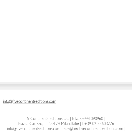
info@fivecontinentseditions.com
5 Continents Editions s.r.l.
| P. Iva 03441090960 |
Piazza Caiazzo, 1 - 20124 Milan, Italie
|
T. +39 02 33603276
info@fivecontinentseditions.com
|
5ce@pec.fivecontinentseditions.com
|