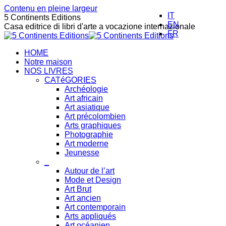
Contenu en pleine largeur
IT
5 Continents Editions
EN
Casa editrice di libri d'arte a vocazione internazionale
FR
HOME
Notre maison
NOS LIVRES
CATéGORIES
Archéologie
Art africain
Art asiatique
Art précolombien
Arts graphiques
Photographie
Art moderne
Jeunesse
_
Autour de l’art
Mode et Design
Art Brut
Art ancien
Art contemporain
Arts appliqués
Art océanien