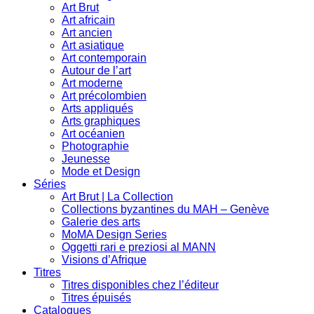
Art Brut
Art africain
Art ancien
Art asiatique
Art contemporain
Autour de l’art
Art moderne
Art précolombien
Arts appliqués
Arts graphiques
Art océanien
Photographie
Jeunesse
Mode et Design
Séries
Art Brut | La Collection
Collections byzantines du MAH – Genève
Galerie des arts
MoMA Design Series
Oggetti rari e preziosi al MANN
Visions d’Afrique
Titres
Titres disponibles chez l’éditeur
Titres épuisés
Catalogues