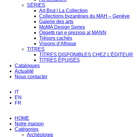
SÉRIES
Art Brut | La Collection
Collections byzantines du MAH – Genève
Galerie des arts
MoMA Design Series
Oggetti rari e preziosi al MANN
Trésors cachés
Visions d’Afrique
TITRES
TITRES DISPONIBLES CHEZ L’ÉDITEUR
TITRES ÉPUISÉS
Catalogues
Actualité
Nous contacter
IT
EN
FR
HOME
Notre maison
Catégories
Archéologie