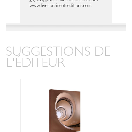
ghysels@fivecontinentseditions.com
www.fivecontinentseditions.com
SUGGESTIONS DE
L'ÉDITEUR