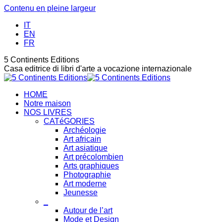
Contenu en pleine largeur
IT
EN
FR
5 Continents Editions
Casa editrice di libri d'arte a vocazione internazionale
HOME
Notre maison
NOS LIVRES
CATéGORIES
Archéologie
Art africain
Art asiatique
Art précolombien
Arts graphiques
Photographie
Art moderne
Jeunesse
_
Autour de l’art
Mode et Design