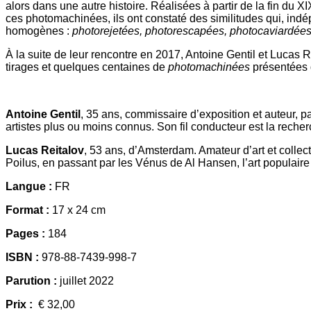
alors dans une autre histoire. Réalisées à partir de la fin du XI
ces photomachinées, ils ont constaté des similitudes qui, ind
homogènes :
photorejetées, photorescapées, photocaviardé
À la suite de leur rencontre en 2017, Antoine Gentil et Lucas
tirages et quelques centaines de
photomachinées
présentées 
Antoine Gentil
, 35 ans, commissaire d’exposition et auteur, p
artistes plus ou moins connus. Son fil conducteur est la recherc
Lucas Reitalov
, 53 ans, d’Amsterdam. Amateur d’art et collec
Poilus, en passant par les Vénus de Al Hansen, l’art populaire et
Langue :
FR
Format :
17 x 24 cm
Pages :
184
ISBN :
978-88-7439-998-7
Parution :
juillet 2022
Prix :
€ 32,00