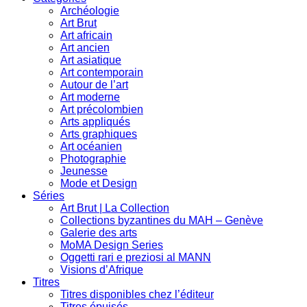
Archéologie
Art Brut
Art africain
Art ancien
Art asiatique
Art contemporain
Autour de l’art
Art moderne
Art précolombien
Arts appliqués
Arts graphiques
Art océanien
Photographie
Jeunesse
Mode et Design
Séries
Art Brut | La Collection
Collections byzantines du MAH – Genève
Galerie des arts
MoMA Design Series
Oggetti rari e preziosi al MANN
Visions d’Afrique
Titres
Titres disponibles chez l’éditeur
Titres épuisés