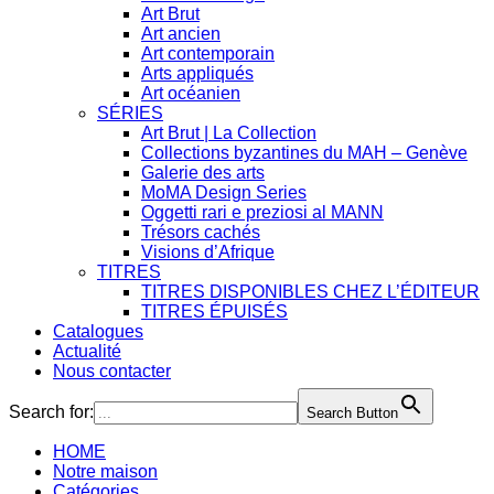
Art Brut
Art ancien
Art contemporain
Arts appliqués
Art océanien
SÉRIES
Art Brut | La Collection
Collections byzantines du MAH – Genève
Galerie des arts
MoMA Design Series
Oggetti rari e preziosi al MANN
Trésors cachés
Visions d’Afrique
TITRES
TITRES DISPONIBLES CHEZ L’ÉDITEUR
TITRES ÉPUISÉS
Catalogues
Actualité
Nous contacter
Search for:
Search Button
HOME
Notre maison
Catégories