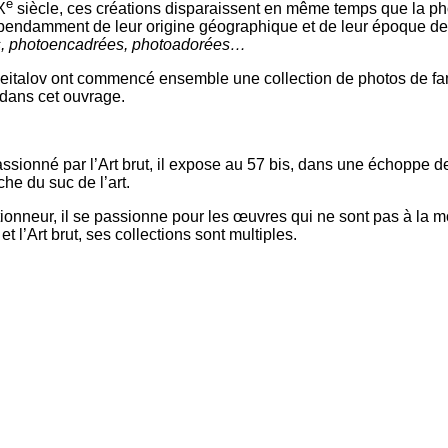
e
X
siècle, ces créations disparaissent en même temps que la pho
épendamment de leur origine géographique et de leur époque de 
es, photoencadrées, photoadorées…
 Reitalov ont commencé ensemble une collection de photos de fam
dans cet ouvrage.
assionné par l’Art brut, il expose au 57 bis, dans une échoppe d
he du suc de l’art.
tionneur, il se passionne pour les œuvres qui ne sont pas à la m
 l’Art brut, ses collections sont multiples.