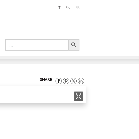
IT
EN
FR
Search Button
Search
for:
SHARE