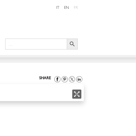
IT
EN
FR
Search Button
Search
for:
SHARE