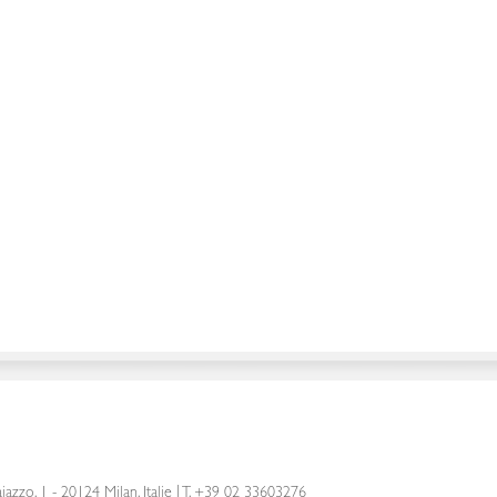
iazzo, 1 - 20124 Milan, Italie
|
T. +39 02 33603276