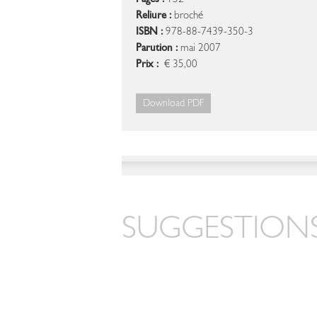
Pages :
152
Reliure :
broché
ISBN :
978-88-7439-350-3
Parution :
mai 2007
Prix :
€ 35,00
Download PDF
SUGGESTIONS