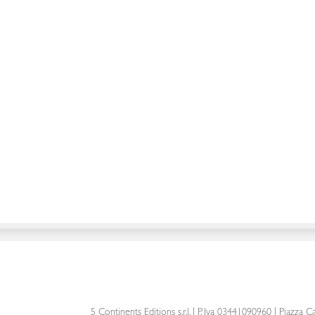
5 Continents Editions s.r.l.
| P. Iva 03441090960 |
Piazza Ca