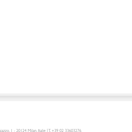
iazzo, 1 - 20124 Milan, Italie
|
T. +39 02 33603276