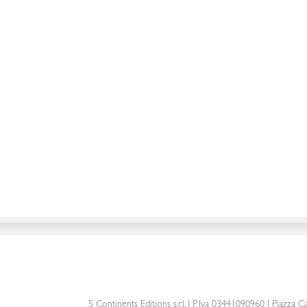
5 Continents Editions s.r.l.
| P. Iva 03441090960 |
Piazza Ca