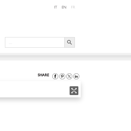
IT
EN
FR
Search Button
Search
for:
SHARE