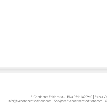
5 Continents Editions s.r.l.
| P. Iva 03441090960 |
Piazza Ca
info@fivecontinentseditions.com
|
5ce@pec.fivecontinentseditions.com
| ©