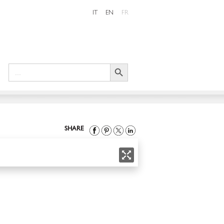
IT
EN
FR
Search Button
Search
for:
SHARE