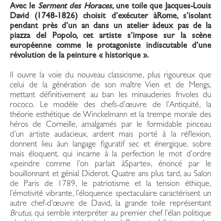
Avec le
Serment des Horaces
, une toile que Jacques-Louis
David (1748-1826) choisit d’exécuter àRome, s’isolant
pendant près d’un an dans un atelier àdeux pas de la
piazza del Popolo, cet artiste s’impose sur la scène
européenne comme le protagoniste indiscutable d’une
révolution de la peinture « historique ».
Il ouvre la voie du nouveau classicisme, plus rigoureux que
celui de la génération de son maître Vien et de Mengs,
mettant définitivement au ban les minauderies frivoles du
rococo. Le modèle des chefs-d’œuvre de l’Antiquité, la
théorie esthétique de Winckelmann et la trempe morale des
héros de Corneille, amalgamés par le formidable pinceau
d’un artiste audacieux, ardent mais porté à la réflexion,
donnent lieu àun langage figuratif sec et énergique, sobre
mais éloquent, qui incarne à la perfection le mot d’ordre
«peindre comme l’on parlait àSparte», énoncé par le
bouillonnant et génial Diderot. Quatre ans plus tard, au Salon
de Paris de 1789, le patriotisme et la tension éthique,
l’émotivité vibrante, l’éloquence spectaculaire caractérisent un
autre chef-d’œuvre de David, la grande toile représentant
Brutus,
qui semble interpréter au premier chef l’élan politique