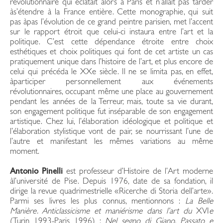
révolutionnaire qui éclatait alors à Paris et n’allait pas tarder
às’étendre à la France entière. Cette monographie, qui suit
pas àpas l’évolution de ce grand peintre parisien, met l’accent
sur le rapport étroit que celui-ci instaura entre l’art et la
politique. C’est cette dépendance étroite entre choix
esthétiques et choix politiques qui font de cet artiste un cas
pratiquement unique dans l’histoire de l’art, et plus encore de
celui qui précéda le XXe siècle. Il ne se limita pas, en effet,
àparticiper personnellement aux événements
révolutionnaires, occupant même une place au gouvernement
pendant les années de la Terreur, mais, toute sa vie durant,
son engagement politique fut inséparable de son engagement
artistique. Chez lui, l’élaboration idéologique et politique et
l’élaboration stylistique vont de pair, se nourrissant l’une de
l’autre et manifestant les mêmes variations au même
moment.
Antonio Pinelli
est professeur d’Histoire de l’Art moderne
àl’université de Pise. Depuis 1976, date de sa fondation, il
dirige la revue quadrimestrielle «Ricerche di Storia dell’arte».
Parmi ses livres les plus connus, mentionnons :
La Belle
Manière. Anticlassicisme et maniérisme dans l’art du
XVI
e
(Turin 1993-Paris 1996) ;
Nel segno di Giano. Passato e