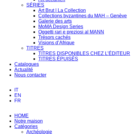
SÉRIES
Art Brut | La Collection
Collections byzantines du MAH – Genève
Galerie des arts
MoMA Design Series
Oggetti rari e preziosi al MANN
Trésors cachés
Visions d’Afrique
TITRES
TITRES DISPONIBLES CHEZ L’ÉDITEUR
TITRES ÉPUISÉS
Catalogues
Actualité
Nous contacter
IT
EN
FR
HOME
Notre maison
Catégories
Archéologie