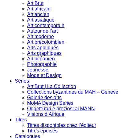
Art Brut
Art africain
Art ancien
Art asiatique
Art contemporain
Autour de l’art
Art moderne
Art précolombien
Arts appliqués
Arts graphiques
Art océanien
Photographie
Jeunesse
Mode et Design
Séries
Art Brut | La Collection
Collections byzantines du MAH – Genève
Galerie des arts
MoMA Design Series
Oggetti rari e preziosi al MANN
Visions d’Afrique
Titres
Titres disponibles chez l’éditeur
Titres épuisés
Catalogues