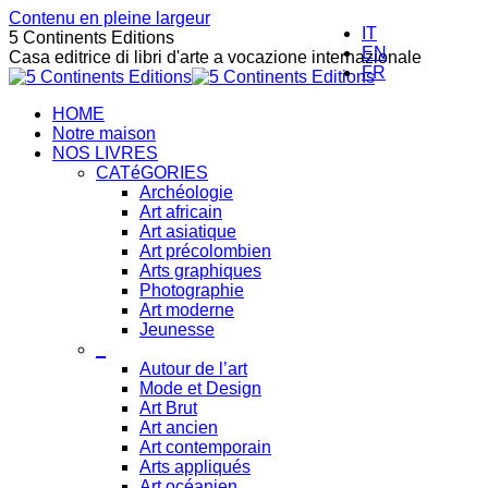
Contenu en pleine largeur
IT
5 Continents Editions
EN
Casa editrice di libri d'arte a vocazione internazionale
FR
HOME
Notre maison
NOS LIVRES
CATéGORIES
Archéologie
Art africain
Art asiatique
Art précolombien
Arts graphiques
Photographie
Art moderne
Jeunesse
_
Autour de l’art
Mode et Design
Art Brut
Art ancien
Art contemporain
Arts appliqués
Art océanien