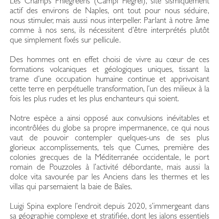
Les Champs Phlégréens (Campi Flegrei), site sismiquement
actif des environs de Naples, ont tout pour nous séduire,
nous stimuler, mais aussi nous interpeller. Parlant à notre âme
comme à nos sens, ils nécessitent d’être interprétés plutôt
que simplement fixés sur pellicule.
Des hommes ont en effet choisi de vivre au cœur de ces
formations volcaniques et géologiques uniques, tissant la
trame d’une occupation humaine continue et apprivoisant
cette terre en perpétuelle transformation, l’un des milieux à la
fois les plus rudes et les plus enchanteurs qui soient.
Notre espèce a ainsi opposé aux convulsions inévitables et
incontrôlées du globe sa propre impermanence, ce qui nous
vaut de pouvoir contempler quelques-uns de ses plus
glorieux accomplissements, tels que Cumes, première des
colonies grecques de la Méditerranée occidentale, le port
romain de Pouzzoles à l’activité débordante, mais aussi la
dolce vita savourée par les Anciens dans les thermes et les
villas qui parsemaient la baie de Baïes.
Luigi Spina explore l’endroit depuis 2020, s’immergeant dans
sa géographie complexe et stratifiée, dont les jalons essentiels