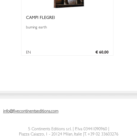
CAMPI FLEGREI
burning earth
EN
€ 60,00
info@fivecontinentseditions.com
5 Continents Editions s.r.l.
| P. Iva 03441090960 |
Piazza Caiazzo, 1 - 20124 Milan, Italie
|
T. +39 02 33603276