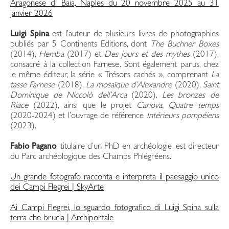
Aragonese di Baia, Naples du 20 novembre 2025 au 31
janvier 2026
Luigi Spina
est l’auteur de plusieurs livres de photographies
publiés par 5 Continents Editions, dont
The Buchner Boxes
(2014),
Hemba
(2017) et
Des jours et des mythes
(2017),
consacré à la collection Farnese. Sont également parus, chez
le même éditeur, la série « Trésors cachés », comprenant
La
tasse Farnese
(2018),
La mosaïque d’Alexandre
(2020),
Saint
Dominique de Niccolò dell’Arca
(2020),
Les bronzes de
Riace
(2022), ainsi que le projet
Canova. Quatre temps
(2020-2024) et l’ouvrage de référence
Intérieurs pompéiens
(2023).
Fabio Pagano
, titulaire d’un PhD en archéologie, est directeur
du Parc archéologique des Champs Phlégréens.
Un grande fotografo racconta e interpreta il paesaggio unico
dei Campi Flegrei | SkyArte
Ai Campi Flegrei, lo sguardo fotografico di Luigi Spina sulla
terra che brucia | Archiportale