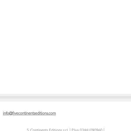
info@fivecontinentseditions.com
5 Continents Editions s.r.l.
| P. Iva 03441090960 |