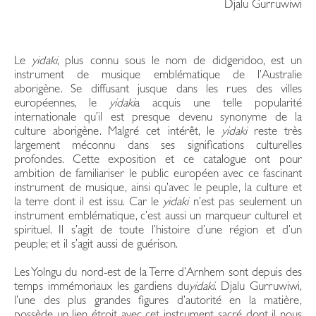
Djalu Gurruwiwi
Le
yidaki
, plus connu sous le nom de didgeridoo, est un
instrument de musique emblématique de l’Australie
aborigène. Se diffusant jusque dans les rues des villes
européennes, le
yidaki
a acquis une telle popularité
internationale qu’il est presque devenu synonyme de la
culture aborigène. Malgré cet intérêt, le
yidaki
reste très
largement méconnu dans ses significations culturelles
profondes. Cette exposition et ce catalogue ont pour
ambition de familiariser le public européen avec ce fascinant
instrument de musique, ainsi qu’avec le peuple, la culture et
la terre dont il est issu. Car le
yidaki
n’est pas seulement un
instrument emblématique, c’est aussi un marqueur culturel et
spirituel. Il s’agit de toute l’histoire d’une région et d’un
peuple; et il s’agit aussi de guérison.
Les Yolngu du nord-est de la Terre d’Arnhem sont depuis des
temps immémoriaux les gardiens du
yidaki
. Djalu Gurruwiwi,
l’une des plus grandes figures d’autorité en la matière,
possède un lien étroit avec cet instrument sacré dont il nous