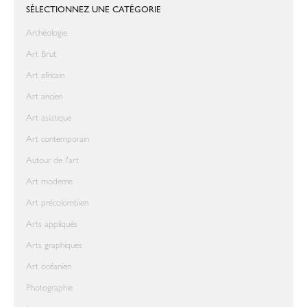
SÉLECTIONNEZ UNE CATÉGORIE
Archéologie
Art Brut
Art africain
Art ancien
Art asiatique
Art contemporain
Autour de l'art
Art moderne
Art précolombien
Arts appliqués
Arts graphiques
Art océanien
Photographie