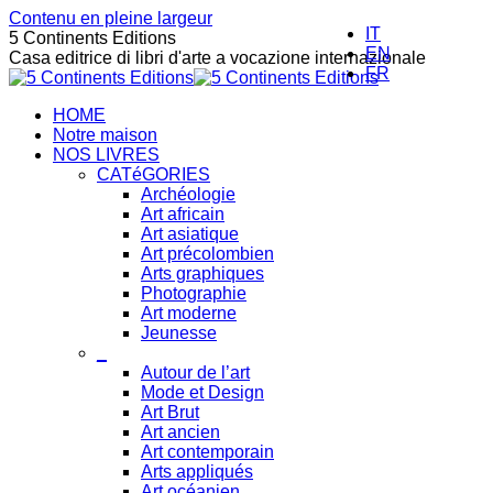
Contenu en pleine largeur
IT
5 Continents Editions
EN
Casa editrice di libri d'arte a vocazione internazionale
FR
HOME
Notre maison
NOS LIVRES
CATéGORIES
Archéologie
Art africain
Art asiatique
Art précolombien
Arts graphiques
Photographie
Art moderne
Jeunesse
_
Autour de l’art
Mode et Design
Art Brut
Art ancien
Art contemporain
Arts appliqués
Art océanien