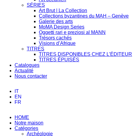
SÉRIES
Art Brut | La Collection
Collections byzantines du MAH – Genève
Galerie des arts
MoMA Design Series
Oggetti rari e preziosi al MANN
Trésors cachés
Visions d’Afrique
TITRES
TITRES DISPONIBLES CHEZ L’ÉDITEUR
TITRES ÉPUISÉS
Catalogues
Actualité
Nous contacter
IT
EN
FR
HOME
Notre maison
Catégories
Archéologie