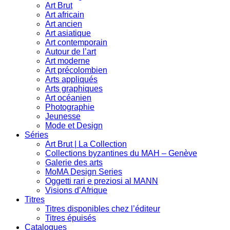
Art Brut
Art africain
Art ancien
Art asiatique
Art contemporain
Autour de l’art
Art moderne
Art précolombien
Arts appliqués
Arts graphiques
Art océanien
Photographie
Jeunesse
Mode et Design
Séries
Art Brut | La Collection
Collections byzantines du MAH – Genève
Galerie des arts
MoMA Design Series
Oggetti rari e preziosi al MANN
Visions d’Afrique
Titres
Titres disponibles chez l’éditeur
Titres épuisés
Catalogues