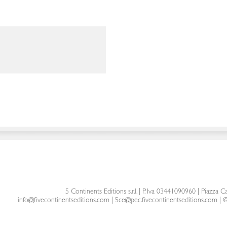
5 Continents Editions s.r.l.
| P. Iva 03441090960 |
Piazza Ca
info@fivecontinentseditions.com
|
5ce@pec.fivecontinentseditions.com
| ©