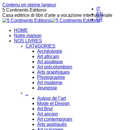
Contenu en pleine largeur
IT
5 Continents Editions
EN
Casa editrice di libri d'arte a vocazione internazionale
FR
HOME
Notre maison
NOS LIVRES
CATéGORIES
Archéologie
Art africain
Art asiatique
Art précolombien
Arts graphiques
Photographie
Art moderne
Jeunesse
_
Autour de l’art
Mode et Design
Art Brut
Art ancien
Art contemporain
Arts appliqués
Art océanien