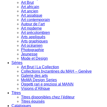
Art Brut
Art africain
Art ancien
Art asiatique
Art contemporain
Autour de l’art
Art moderne
Art précolombien
Arts appliqués
Arts graphiques
Art océanien
Photographie
Jeunesse
Mode et Design
Séries
Art Brut | La Collection
Collections byzantines du MAH – Genève
Galerie des arts
MoMA Design Series
Oggetti rari e preziosi al MANN
Visions d’Afrique
Titres
Titres disponibles chez l’éditeur
Titres épuisés
Catalogues