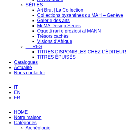
SÉRIES
Art Brut | La Collection
Collections byzantines du MAH – Genève
Galerie des arts
MoMA Design Series
Oggetti rari e preziosi al MANN
Trésors cachés
Visions d’Afrique
TITRES
TITRES DISPONIBLES CHEZ L’ÉDITEUR
TITRES ÉPUISÉS
Catalogues
Actualité
Nous contacter
IT
EN
FR
HOME
Notre maison
Catégories
Archéologie