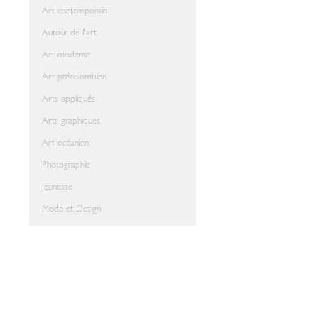
Art contemporain
Autour de l'art
Art moderne
Art précolombien
Arts appliqués
Arts graphiques
Art océanien
Photographie
Jeunesse
Mode et Design