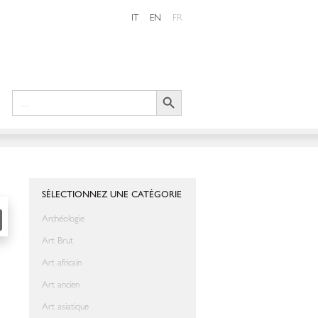
IT
EN
FR
Search Button
Search
for:
SHARE
SÉLECTIONNEZ UNE CATÉGORIE
Archéologie
Art Brut
Art africain
Art ancien
Art asiatique