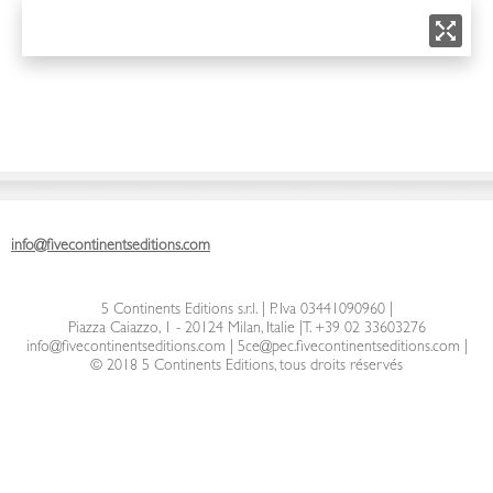
info@fivecontinentseditions.com
5 Continents Editions s.r.l.
| P. Iva 03441090960 |
Piazza Caiazzo, 1 - 20124 Milan, Italie
|
T. +39 02 33603276
info@fivecontinentseditions.com
|
5ce@pec.fivecontinentseditions.com
|
© 2018 5 Continents Editions, tous droits réservés