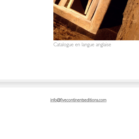
Catalogue en langue anglaise
info@fivecontinentseditions.com