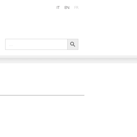
IT
EN
FR
Search Button
Search
for: