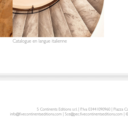
Catalogue en langue italienne
5 Continents Editions s.r.l.
| P. Iva 03441090960 |
Piazza Ca
info@fivecontinentseditions.com
|
5ce@pec.fivecontinentseditions.com
| ©