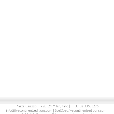
Par
Gianfranco
décembre 14, 2023
Catalogue en langue française
5 Continents Editions s.r.l.
| P. Iva 03441090960 |
Piazza Caiazzo, 1 - 20124 Milan, Italie
|
T. +39 02 33603276
info@fivecontinentseditions.com
|
5ce@pec.fivecontinentseditions.com
|