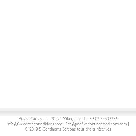
Par
Gianfranco
décembre 29, 2017
5 Continents Editions s.r.l.
| P. Iva 03441090960 |
Piazza Caiazzo, 1 - 20124 Milan, Italie
|
T. +39 02 33603276
info@fivecontinentseditions.com
|
5ce@pec.fivecontinentseditions.com
|
© 2018 5 Continents Editions, tous droits réservés