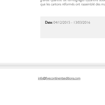
grande quantité de témoignages byzantins souven
que les cantons réformés ont rassemblé des manu
Date:
04/12/2015 - 13/03/2016
info@fivecontinentseditions.com