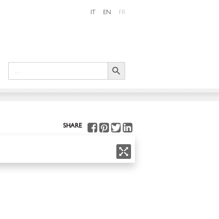
IT
EN
FR
Search Button
Search
for:
SHARE