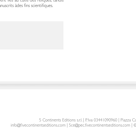
t liés au culte des reliques, tandis
scrits àdes fins scientifiques.
5 Continents Editions s.r.l.
| P. Iva 03441090960 |
Piazza Ca
info@fivecontinentseditions.com
|
5ce@pec.fivecontinentseditions.com
| ©