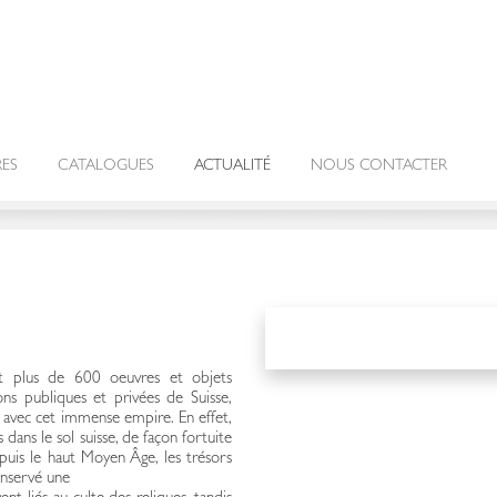
RES
CATALOGUES
ACTUALITÉ
NOUS CONTACTER
it plus de 600 oeuvres et objets
ons publiques et privées de Suisse,
s avec cet immense empire. En effet,
ans le sol suisse, de façon fortuite
epuis le haut Moyen Âge, les trésors
onservé une